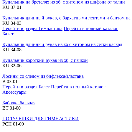
Купальник на бретелях из хб, с хитоном из шифона от талии
KU 37-01
Купальник длинный рукав, с бархатными лентами и бантом на
KU 34-03
Перейти в раздел Гимнастика
Перейти в полный каталог
Балет
Купальник длинный рукав из хб с хитоном из сетки каскад
KU 34-08
Купальник короткий рукав из хб, с пачкой
KU 32-06
Лосины со следом из бифлекса/эластана
В 03-01
Перейти в раздел Балет
Перейти в полный каталог
Аксессуары
Бабочка бальная
BT 01-00
ПОЛУЧЕШКИ ДЛЯ ГИМНАСТИКИ
PCH 01-00