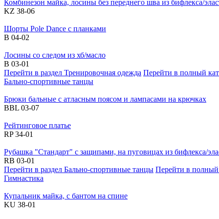
Комбинезон майка, лосины без переднего шва из бифлекса/элас
KZ 38-06
Шорты Pole Dance с планками
B 04-02
Лосины со следом из хб/масло
В 03-01
Перейти в раздел Тренировочная одежда
Перейти в полный кат
Бально-спортивные танцы
Брюки бальные с атласным поясом и лампасами на крючках
BBL 03-07
Рейтинговое платье
RP 34-01
Рубашка "Стандарт" с защипами, на пуговицах из бифлекса/эла
RB 03-01
Перейти в раздел Бально-спортивные танцы
Перейти в полный
Гимнастика
Купальник майка, с бантом на спине
KU 38-01