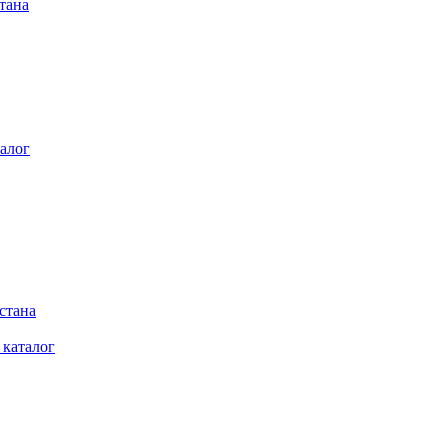
тана
алог
стана
 каталог