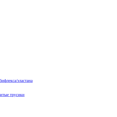
 бифлекса/эластана
шитые трусики