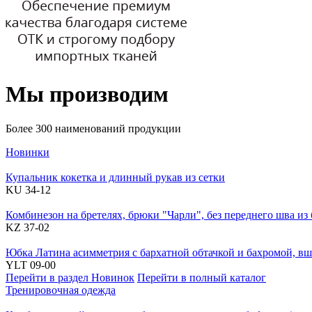
Мы производим
Более 300 наименований продукции
Новинки
Купальник кокетка и длинный рукав из сетки
KU 34-12
Комбинезон на бретелях, брюки "Чарли", без переднего шва из
KZ 37-02
Юбка Латина асимметрия с бархатной обтачкой и бахромой, в
YLT 09-00
Перейти в раздел Новинок
Перейти в полный каталог
Тренировочная одежда